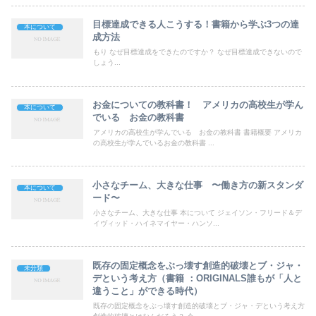
目標達成できる人こうする！書籍から学ぶ3つの達
本について
成方法
もり なぜ目標達成をできたのですか？ なぜ目標達成できないので
しょう...
お金についての教科書！ アメリカの高校生が学ん
本について
でいる お金の教科書
アメリカの高校生が学んでいる お金の教科書 書籍概要 アメリカ
の高校生が学んでいるお金の教科書 ...
小さなチーム、大きな仕事 〜働き方の新スタンダ
本について
ード〜
小さなチーム、大きな仕事 本について ジェイソン・フリード＆デ
イヴィッド・ハイネマイヤー・ハンソ...
既存の固定概念をぶっ壊す創造的破壊とブ・ジャ・
未分類
デという考え方（書籍 ：ORIGINALS誰もが「人と
違うこと」ができる時代）
既存の固定概念をぶっ壊す創造的破壊とブ・ジャ・デという考え方