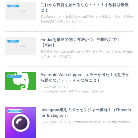
これから投資を始めるなら・・・！手数料は最低
雑記
に！
投資初めました！楽天証券とSBI証券にて口座開設！ 現在、投資の
動画が流行っていますね 中田...
Finderを最速で開く方法かつ、初期設定で！
雑記
【Mac】
初期設定でかつMacのFinderを起動する方法について MacのFinder
ってキーボード完結で...
Evernote Web clipper エラーが出た！同期中か
アプリ
ら動かない・・・そんな時には！
こんにちは もりです
（twitter@morimitsuy9101,instagram@morim...
Instagram専用のメッセンジャー機能！（Threads
iPhone
for Instagram）
こんにちは！もりです（twitter@morimitsuy9101,instagram@mo...