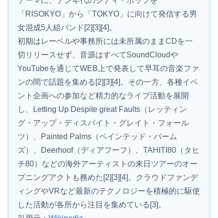
テーマに、テン年代のシティ・ポップを
「RISOKYO」から「TOKYO」に向けて発信する男
女混成5人組バンド[2][3][4]。
初期はレーベルや事務所には未所属のままCDを一
切リリースせず、音源はすべてSoundCloudや
YouTubeを通じてWEB上で発表して早耳の音楽ファ
ンの間で話題を集める[2][3][4]。その一方、各種イベ
ント企画への参加など精力的なライブ活動を展開
し、Letting Up Despite great Faults（レッティン
グ・アップ・ディスパイト・グレイト・フォール
ツ）、Painted Palms（ペインテッド・パーム
ズ）、Deerhoof（ディアフーフ）、TAHITI80（タヒ
チ80）などの海外アーティストの来日ツアーのオー
プニングアクトも務めた[2][3][4]。クラウドファンデ
ィングやVRなど最新のテクノロジーを積極的に駆使
した活動が各所から注目を集めている[3]。