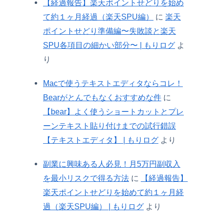
【経過報告】楽天ポイントせどりを始め
て約１ヶ月経過（楽天SPU編）
に
楽天
ポイントせどり準備編〜失敗談と楽天
SPU各項目の細かい部分〜 | もりログ
よ
り
Macで使うテキストエディタならコレ！
Bearがとんでもなくおすすめな件
に
【bear】よく使うショートカットとプレ
ーンテキスト貼り付けまでの試行錯誤
【テキストエディタ】 | もりログ
より
副業に興味ある人必見！月5万円副収入
を最小リスクで得る方法
に
【経過報告】
楽天ポイントせどりを始めて約１ヶ月経
過（楽天SPU編） | もりログ
より