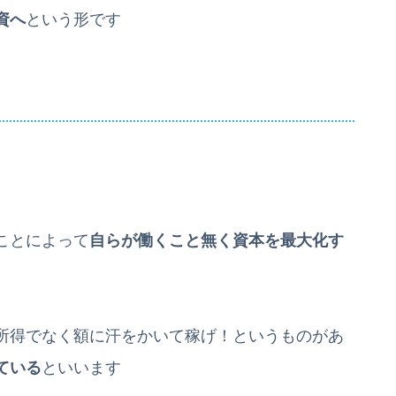
資へ
という形です
ことによって
自らが働くこと無く資本を最大化す
所得でなく額に汗をかいて稼げ！というものがあ
ている
といいます