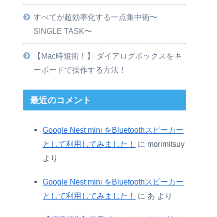
すべてが超効率化する一点集中術〜
SINGLE TASK〜
【Mac時短術！】 ダイアログボックスをキ
ーボードで操作する方法！
最近のコメント
Google Nest mini をBluetoothスピーカー
として利用してみました！
に
morimitsuy
より
Google Nest mini をBluetoothスピーカー
として利用してみました！
に
あ
より