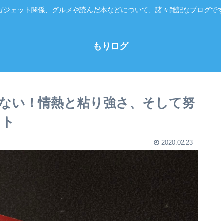
ガジェット関係、グルメや読んだ本などについて、諸々雑記なブログで
もりログ
ない！情熱と粘り強さ、そして努
ット
2020.02.23