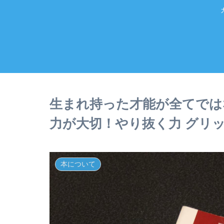
生まれ持った才能が全てでは
力が大切！やり抜く力 グリ
本について