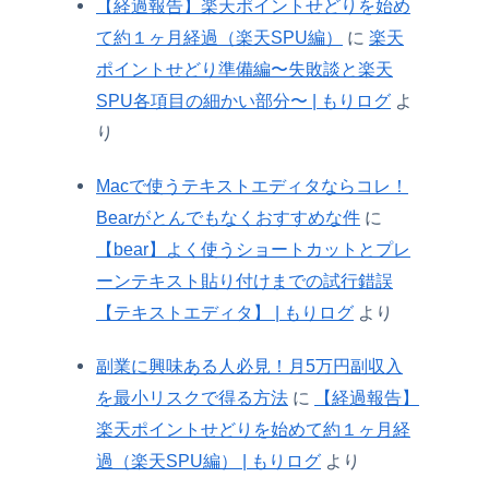
【経過報告】楽天ポイントせどりを始め
て約１ヶ月経過（楽天SPU編）
に
楽天
ポイントせどり準備編〜失敗談と楽天
SPU各項目の細かい部分〜 | もりログ
よ
り
Macで使うテキストエディタならコレ！
Bearがとんでもなくおすすめな件
に
【bear】よく使うショートカットとプレ
ーンテキスト貼り付けまでの試行錯誤
【テキストエディタ】 | もりログ
より
副業に興味ある人必見！月5万円副収入
を最小リスクで得る方法
に
【経過報告】
楽天ポイントせどりを始めて約１ヶ月経
過（楽天SPU編） | もりログ
より