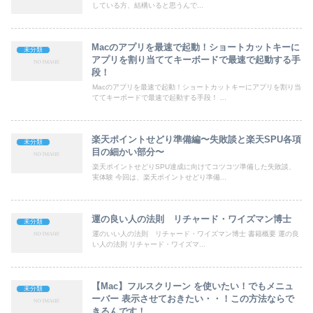
している方、結構いると思うんで...
Macのアプリを最速で起動！ショートカットキーに
未分類
アプリを割り当ててキーボードで最速で起動する手
段！
Macのアプリを最速で起動！ショートカットキーにアプリを割り当
ててキーボードで最速で起動する手段！ ...
楽天ポイントせどり準備編〜失敗談と楽天SPU各項
未分類
目の細かい部分〜
楽天ポイントせどりSPU達成に向けてコツコツ準備した失敗談、
実体験 今回は、楽天ポイントせどり準備...
運の良い人の法則 リチャード・ワイズマン博士
未分類
運のいい人の法則 リチャード・ワイズマン博士 書籍概要 運の良
い人の法則 リチャード・ワイズマ...
【Mac】フルスクリーン を使いたい！でもメニュ
未分類
ーバー 表示させておきたい・・！この方法ならで
きるんです！