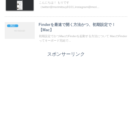
こんにちは！ もりです
（twitter@morimitsuy9101,instagram@mori...
Finderを最速で開く方法かつ、初期設定で！
雑記
【Mac】
初期設定でかつMacのFinderを起動する方法について MacのFinder
ってキーボード完結で...
スポンサーリンク