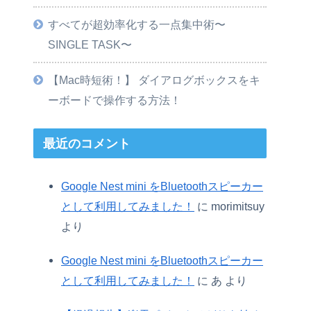
すべてが超効率化する一点集中術〜
SINGLE TASK〜
【Mac時短術！】 ダイアログボックスをキ
ーボードで操作する方法！
最近のコメント
Google Nest mini をBluetoothスピーカー
として利用してみました！
に
morimitsuy
より
Google Nest mini をBluetoothスピーカー
として利用してみました！
に
あ
より