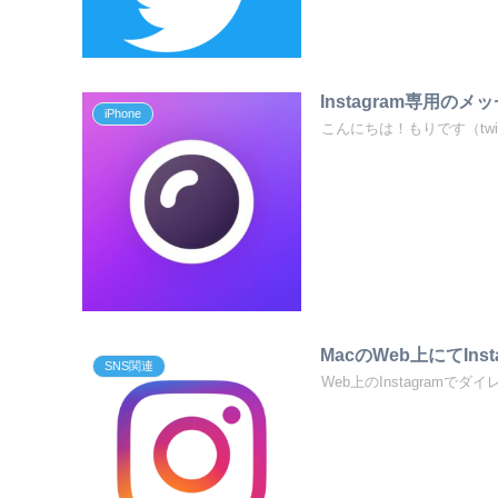
Instagram専用のメッ
iPhone
こんにちは！もりです（twitter@m
MacのWeb上にてIn
SNS関連
Web上のInstagramでダイ