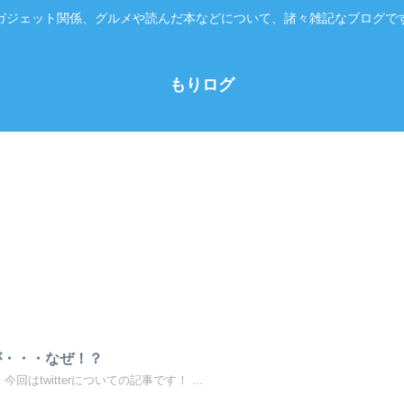
ガジェット関係、グルメや読んだ本などについて、諸々雑記なブログで
もりログ
レが・・・なぜ！？
回はtwitterについての記事です！ ...