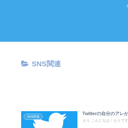
SNS関連
Twitterの自分のア
SNS関連
もり こんにちは！もりです 今