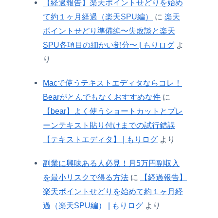
【経過報告】楽天ポイントせどりを始め
て約１ヶ月経過（楽天SPU編）
に
楽天
ポイントせどり準備編〜失敗談と楽天
SPU各項目の細かい部分〜 | もりログ
よ
り
Macで使うテキストエディタならコレ！
Bearがとんでもなくおすすめな件
に
【bear】よく使うショートカットとプレ
ーンテキスト貼り付けまでの試行錯誤
【テキストエディタ】 | もりログ
より
副業に興味ある人必見！月5万円副収入
を最小リスクで得る方法
に
【経過報告】
楽天ポイントせどりを始めて約１ヶ月経
過（楽天SPU編） | もりログ
より