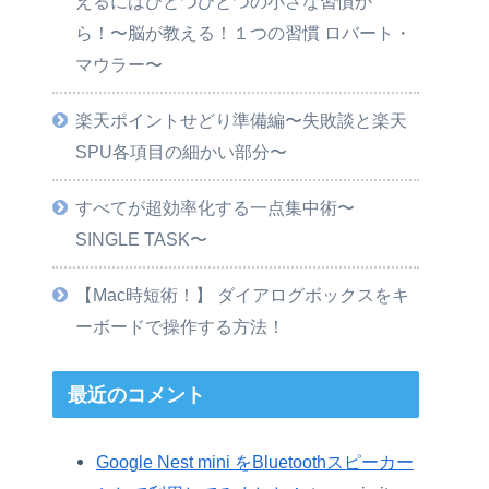
えるにはひとつひとつの小さな習慣か
ら！〜脳が教える！１つの習慣 ロバート・
マウラー〜
楽天ポイントせどり準備編〜失敗談と楽天
SPU各項目の細かい部分〜
すべてが超効率化する一点集中術〜
SINGLE TASK〜
【Mac時短術！】 ダイアログボックスをキ
ーボードで操作する方法！
最近のコメント
Google Nest mini をBluetoothスピーカー