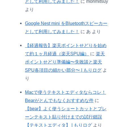
として利用してみました！
に
morimitsuy
より
Google Nest mini をBluetoothスピーカー
として利用してみました！
に
あ
より
【経過報告】楽天ポイントせどりを始め
て約１ヶ月経過（楽天SPU編）
に
楽天
ポイントせどり準備編〜失敗談と楽天
SPU各項目の細かい部分〜 | もりログ
よ
り
Macで使うテキストエディタならコレ！
Bearがとんでもなくおすすめな件
に
【bear】よく使うショートカットとプレ
ーンテキスト貼り付けまでの試行錯誤
【テキストエディタ】 | もりログ
より