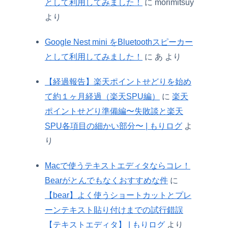
として利用してみました！
に
morimitsuy
より
Google Nest mini をBluetoothスピーカー
として利用してみました！
に
あ
より
【経過報告】楽天ポイントせどりを始め
て約１ヶ月経過（楽天SPU編）
に
楽天
ポイントせどり準備編〜失敗談と楽天
SPU各項目の細かい部分〜 | もりログ
よ
り
Macで使うテキストエディタならコレ！
Bearがとんでもなくおすすめな件
に
【bear】よく使うショートカットとプレ
ーンテキスト貼り付けまでの試行錯誤
【テキストエディタ】 | もりログ
より