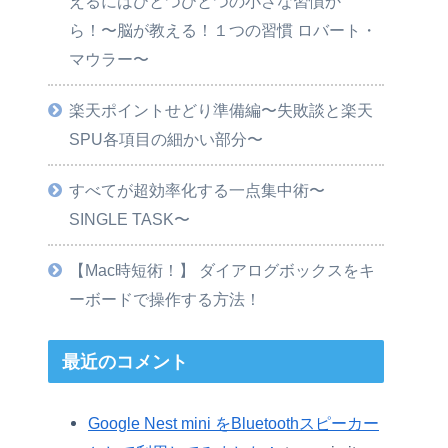
えるにはひとつひとつの小さな習慣か
ら！〜脳が教える！１つの習慣 ロバート・
マウラー〜
楽天ポイントせどり準備編〜失敗談と楽天
SPU各項目の細かい部分〜
すべてが超効率化する一点集中術〜
SINGLE TASK〜
【Mac時短術！】 ダイアログボックスをキ
ーボードで操作する方法！
最近のコメント
Google Nest mini をBluetoothスピーカー