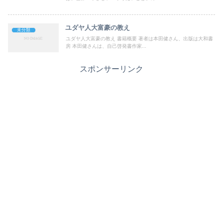
ユダヤ人大富豪の教え
未分類
ユダヤ人大富豪の教え 書籍概要 著者は本田健さん、出版は大和書
房 本田健さんは、自己啓発書作家...
スポンサーリンク