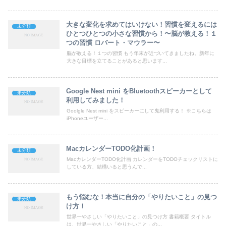
大きな変化を求めてはいけない！習慣を変えるには
未分類
ひとつひとつの小さな習慣から！〜脳が教える！１
つの習慣 ロバート・マウラー〜
脳が教える！１つの習慣 もう年末が近づいてきましたね。新年に
大きな目標を立てることがあると思います...
Google Nest mini をBluetoothスピーカーとして
未分類
利用してみました！
Goolgle Nest mini をスピーカーにして鬼利用する！ ※こちらは
iPhoneユーザー...
MacカレンダーTODO化計画！
未分類
MacカレンダーTODO化計画 カレンダーをTODOチェックリストに
している方、結構いると思うんで...
もう悩むな！本当に自分の「やりたいこと」の見つ
未分類
け方！
世界一やさしい「やりたいこと」の見つけ方 書籍概要 タイトル
は、世界一やさしい「やりたいこと」の...