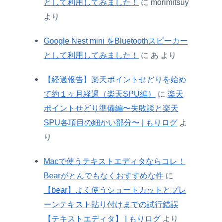
として利用してみました！
に
morimitsuy
より
Google Nest mini をBluetoothスピーカー
として利用してみました！
に
あ
より
【経過報告】楽天ポイントせどりを始め
て約１ヶ月経過（楽天SPU編）
に
楽天
ポイントせどり準備編〜失敗談と楽天
SPU各項目の細かい部分〜 | もりログ
よ
り
Macで使うテキストエディタならコレ！
Bearがとんでもなくおすすめな件
に
【bear】よく使うショートカットとプレ
ーンテキスト貼り付けまでの試行錯誤
【テキストエディタ】 | もりログ
より