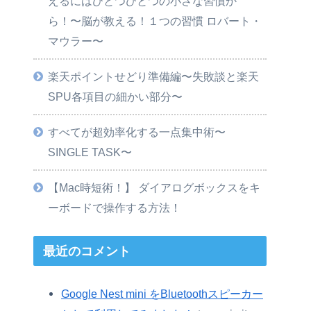
えるにはひとつひとつの小さな習慣か
ら！〜脳が教える！１つの習慣 ロバート・
マウラー〜
楽天ポイントせどり準備編〜失敗談と楽天
SPU各項目の細かい部分〜
すべてが超効率化する一点集中術〜
SINGLE TASK〜
【Mac時短術！】 ダイアログボックスをキ
ーボードで操作する方法！
最近のコメント
Google Nest mini をBluetoothスピーカー