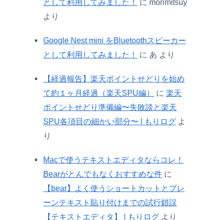
として利用してみました！
に
morimitsuy
より
Google Nest mini をBluetoothスピーカー
として利用してみました！
に
あ
より
【経過報告】楽天ポイントせどりを始め
て約１ヶ月経過（楽天SPU編）
に
楽天
ポイントせどり準備編〜失敗談と楽天
SPU各項目の細かい部分〜 | もりログ
よ
り
Macで使うテキストエディタならコレ！
Bearがとんでもなくおすすめな件
に
【bear】よく使うショートカットとプレ
ーンテキスト貼り付けまでの試行錯誤
【テキストエディタ】 | もりログ
より