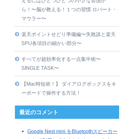
えるにはひとつひとつの小さな習慣か
ら！〜脳が教える！１つの習慣 ロバート・
マウラー〜
楽天ポイントせどり準備編〜失敗談と楽天
SPU各項目の細かい部分〜
すべてが超効率化する一点集中術〜
SINGLE TASK〜
【Mac時短術！】 ダイアログボックスをキ
ーボードで操作する方法！
最近のコメント
Google Nest mini をBluetoothスピーカー