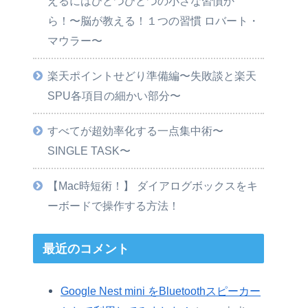
えるにはひとつひとつの小さな習慣か
ら！〜脳が教える！１つの習慣 ロバート・
マウラー〜
楽天ポイントせどり準備編〜失敗談と楽天
SPU各項目の細かい部分〜
すべてが超効率化する一点集中術〜
SINGLE TASK〜
【Mac時短術！】 ダイアログボックスをキ
ーボードで操作する方法！
最近のコメント
Google Nest mini をBluetoothスピーカー