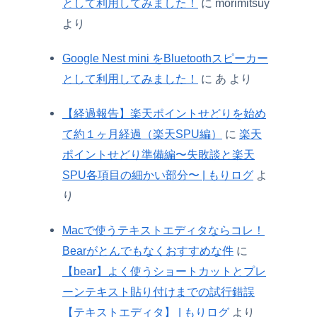
として利用してみました！
に
morimitsuy
より
Google Nest mini をBluetoothスピーカー
として利用してみました！
に
あ
より
【経過報告】楽天ポイントせどりを始め
て約１ヶ月経過（楽天SPU編）
に
楽天
ポイントせどり準備編〜失敗談と楽天
SPU各項目の細かい部分〜 | もりログ
よ
り
Macで使うテキストエディタならコレ！
Bearがとんでもなくおすすめな件
に
【bear】よく使うショートカットとプレ
ーンテキスト貼り付けまでの試行錯誤
【テキストエディタ】 | もりログ
より