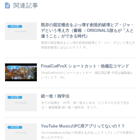
関連記事
既存の固定概念をぶっ壊す創造的破壊とブ・ジャ・
未分類
デという考え方（書籍 ：ORIGINALS誰もが「人と
違うこと」ができる時代）
既存の固定概念をぶっ壊す創造的破壊とブ・ジャ・デという考え方
創造的破壊とはなんだろう？ 今...
FinalCutProX ショートカット・他備忘コマンド
副業
FinalCutProXのショートカットキー・備忘用記事 今回は編集編と
いうことで、Fin...
紙一枚！独学法
未分類
全ての知識を「20字」紙一枚まとめる ビジネスや人生で活き
る！ 書籍概要 紙一枚！独学法 すべて...
YouTube MusicのPC用アプリってないの？？
未分類
YouTubeMusicをMacで利用する方法 ふとラップトップで作業中に
思ったのですが、...