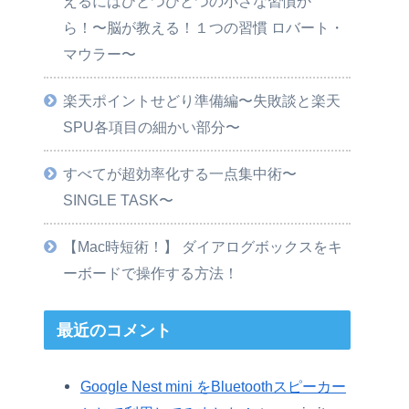
えるにはひとつひとつの小さな習慣か
ら！〜脳が教える！１つの習慣 ロバート・
マウラー〜
楽天ポイントせどり準備編〜失敗談と楽天
SPU各項目の細かい部分〜
すべてが超効率化する一点集中術〜
SINGLE TASK〜
【Mac時短術！】 ダイアログボックスをキ
ーボードで操作する方法！
最近のコメント
Google Nest mini をBluetoothスピーカー