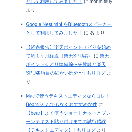
として利用してみました！
に
morimitsuy
より
Google Nest mini をBluetoothスピーカー
として利用してみました！
に
あ
より
【経過報告】楽天ポイントせどりを始め
て約１ヶ月経過（楽天SPU編）
に
楽天
ポイントせどり準備編〜失敗談と楽天
SPU各項目の細かい部分〜 | もりログ
よ
り
Macで使うテキストエディタならコレ！
Bearがとんでもなくおすすめな件
に
【bear】よく使うショートカットとプレ
ーンテキスト貼り付けまでの試行錯誤
【テキストエディタ】 | もりログ
より