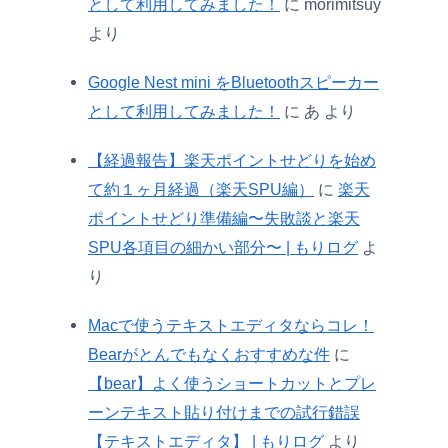
として利用してみました！
に
morimitsuy
より
Google Nest mini をBluetoothスピーカー
として利用してみました！
に
あ
より
【経過報告】楽天ポイントせどりを始め
て約１ヶ月経過（楽天SPU編）
に
楽天
ポイントせどり準備編〜失敗談と楽天
SPU各項目の細かい部分〜 | もりログ
よ
り
Macで使うテキストエディタならコレ！
Bearがとんでもなくおすすめな件
に
【bear】よく使うショートカットとプレ
ーンテキスト貼り付けまでの試行錯誤
【テキストエディタ】 | もりログ
より