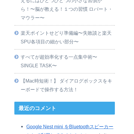
えるにはひとつひとつの小さな習慣か
ら！〜脳が教える！１つの習慣 ロバート・
マウラー〜
楽天ポイントせどり準備編〜失敗談と楽天
SPU各項目の細かい部分〜
すべてが超効率化する一点集中術〜
SINGLE TASK〜
【Mac時短術！】 ダイアログボックスをキ
ーボードで操作する方法！
最近のコメント
Google Nest mini をBluetoothスピーカー