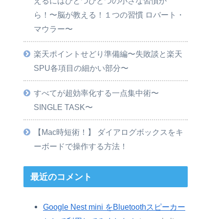
えるにはひとつひとつの小さな習慣か
ら！〜脳が教える！１つの習慣 ロバート・
マウラー〜
楽天ポイントせどり準備編〜失敗談と楽天
SPU各項目の細かい部分〜
すべてが超効率化する一点集中術〜
SINGLE TASK〜
【Mac時短術！】 ダイアログボックスをキ
ーボードで操作する方法！
最近のコメント
Google Nest mini をBluetoothスピーカー