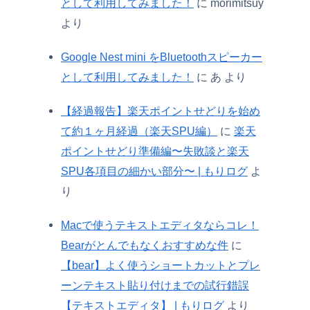
として利用してみました！
に
morimitsuy
より
Google Nest mini をBluetoothスピーカー
として利用してみました！
に
あ
より
【経過報告】楽天ポイントせどりを始め
て約１ヶ月経過（楽天SPU編）
に
楽天
ポイントせどり準備編〜失敗談と楽天
SPU各項目の細かい部分〜 | もりログ
よ
り
Macで使うテキストエディタならコレ！
Bearがとんでもなくおすすめな件
に
【bear】よく使うショートカットとプレ
ーンテキスト貼り付けまでの試行錯誤
【テキストエディタ】 | もりログ
より