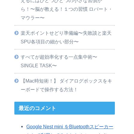
えるにはひとつひとつの小さな習慣か
ら！〜脳が教える！１つの習慣 ロバート・
マウラー〜
楽天ポイントせどり準備編〜失敗談と楽天
SPU各項目の細かい部分〜
すべてが超効率化する一点集中術〜
SINGLE TASK〜
【Mac時短術！】 ダイアログボックスをキ
ーボードで操作する方法！
最近のコメント
Google Nest mini をBluetoothスピーカー