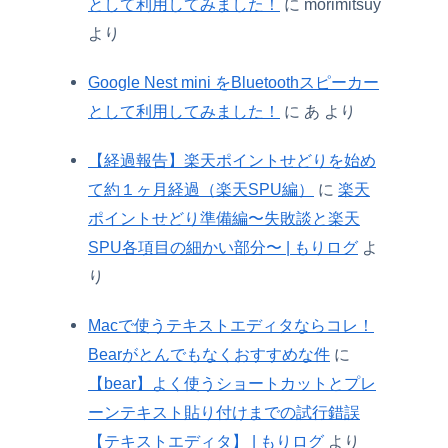
として利用してみました！
に
morimitsuy
より
Google Nest mini をBluetoothスピーカー
として利用してみました！
に
あ
より
【経過報告】楽天ポイントせどりを始め
て約１ヶ月経過（楽天SPU編）
に
楽天
ポイントせどり準備編〜失敗談と楽天
SPU各項目の細かい部分〜 | もりログ
よ
り
Macで使うテキストエディタならコレ！
Bearがとんでもなくおすすめな件
に
【bear】よく使うショートカットとプレ
ーンテキスト貼り付けまでの試行錯誤
【テキストエディタ】 | もりログ
より