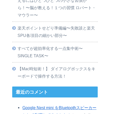
えるにはひとつひとつの小さな習慣か
ら！〜脳が教える！１つの習慣 ロバート・
マウラー〜
楽天ポイントせどり準備編〜失敗談と楽天
SPU各項目の細かい部分〜
すべてが超効率化する一点集中術〜
SINGLE TASK〜
【Mac時短術！】 ダイアログボックスをキ
ーボードで操作する方法！
最近のコメント
Google Nest mini をBluetoothスピーカー