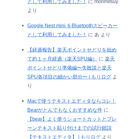
として利用してみました！
に
morimitsuy
より
Google Nest mini をBluetoothスピーカー
として利用してみました！
に
あ
より
【経過報告】楽天ポイントせどりを始め
て約１ヶ月経過（楽天SPU編）
に
楽天
ポイントせどり準備編〜失敗談と楽天
SPU各項目の細かい部分〜 | もりログ
よ
り
Macで使うテキストエディタならコレ！
Bearがとんでもなくおすすめな件
に
【bear】よく使うショートカットとプレ
ーンテキスト貼り付けまでの試行錯誤
【テキストエディタ】 | もりログ
より