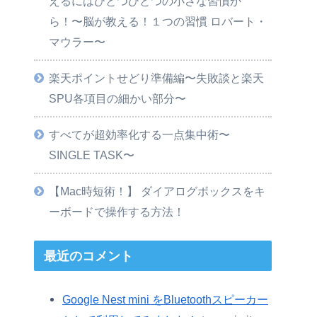
えるにはひとつひとつの小さな習慣か
ら！〜脳が教える！１つの習慣 ロバート・
マウラー〜
楽天ポイントせどり準備編〜失敗談と楽天
SPU各項目の細かい部分〜
すべてが超効率化する一点集中術〜
SINGLE TASK〜
【Mac時短術！】 ダイアログボックスをキ
ーボードで操作する方法！
最近のコメント
Google Nest mini をBluetoothスピーカー