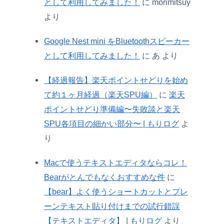
として利用してみました！
に
morimitsuy
より
Google Nest mini をBluetoothスピーカー
として利用してみました！
に
あ
より
【経過報告】楽天ポイントせどりを始め
て約１ヶ月経過（楽天SPU編）
に
楽天
ポイントせどり準備編〜失敗談と楽天
SPU各項目の細かい部分〜 | もりログ
よ
り
Macで使うテキストエディタならコレ！
Bearがとんでもなくおすすめな件
に
【bear】よく使うショートカットとプレ
ーンテキスト貼り付けまでの試行錯誤
【テキストエディタ】 | もりログ
より