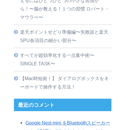
えるにはひとつひとつの小さな習慣か
ら！〜脳が教える！１つの習慣 ロバート・
マウラー〜
楽天ポイントせどり準備編〜失敗談と楽天
SPU各項目の細かい部分〜
すべてが超効率化する一点集中術〜
SINGLE TASK〜
【Mac時短術！】 ダイアログボックスをキ
ーボードで操作する方法！
最近のコメント
Google Nest mini をBluetoothスピーカー