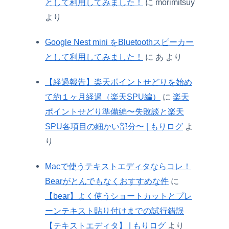
として利用してみました！
に
morimitsuy
より
Google Nest mini をBluetoothスピーカー
として利用してみました！
に
あ
より
【経過報告】楽天ポイントせどりを始め
て約１ヶ月経過（楽天SPU編）
に
楽天
ポイントせどり準備編〜失敗談と楽天
SPU各項目の細かい部分〜 | もりログ
よ
り
Macで使うテキストエディタならコレ！
Bearがとんでもなくおすすめな件
に
【bear】よく使うショートカットとプレ
ーンテキスト貼り付けまでの試行錯誤
【テキストエディタ】 | もりログ
より