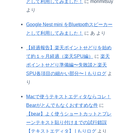
として利用してみました！
に
morimitsuy
より
Google Nest mini をBluetoothスピーカー
として利用してみました！
に
あ
より
【経過報告】楽天ポイントせどりを始め
て約１ヶ月経過（楽天SPU編）
に
楽天
ポイントせどり準備編〜失敗談と楽天
SPU各項目の細かい部分〜 | もりログ
よ
り
Macで使うテキストエディタならコレ！
Bearがとんでもなくおすすめな件
に
【bear】よく使うショートカットとプレ
ーンテキスト貼り付けまでの試行錯誤
【テキストエディタ】 | もりログ
より