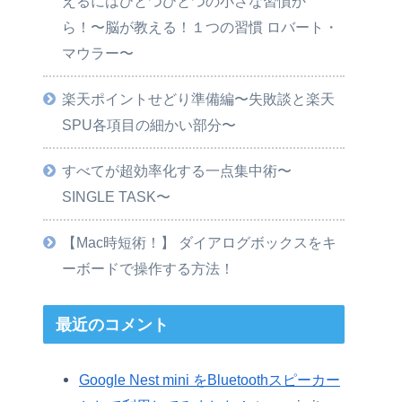
えるにはひとつひとつの小さな習慣か
ら！〜脳が教える！１つの習慣 ロバート・
マウラー〜
楽天ポイントせどり準備編〜失敗談と楽天
SPU各項目の細かい部分〜
すべてが超効率化する一点集中術〜
SINGLE TASK〜
【Mac時短術！】 ダイアログボックスをキ
ーボードで操作する方法！
最近のコメント
Google Nest mini をBluetoothスピーカー