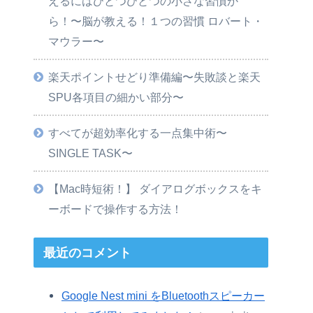
えるにはひとつひとつの小さな習慣か
ら！〜脳が教える！１つの習慣 ロバート・
マウラー〜
楽天ポイントせどり準備編〜失敗談と楽天
SPU各項目の細かい部分〜
すべてが超効率化する一点集中術〜
SINGLE TASK〜
【Mac時短術！】 ダイアログボックスをキ
ーボードで操作する方法！
最近のコメント
Google Nest mini をBluetoothスピーカー