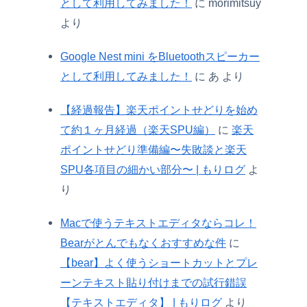
として利用してみました！
に
morimitsuy
より
Google Nest mini をBluetoothスピーカー
として利用してみました！
に
あ
より
【経過報告】楽天ポイントせどりを始め
て約１ヶ月経過（楽天SPU編）
に
楽天
ポイントせどり準備編〜失敗談と楽天
SPU各項目の細かい部分〜 | もりログ
よ
り
Macで使うテキストエディタならコレ！
Bearがとんでもなくおすすめな件
に
【bear】よく使うショートカットとプレ
ーンテキスト貼り付けまでの試行錯誤
【テキストエディタ】 | もりログ
より