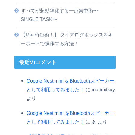
すべてが超効率化する一点集中術〜
SINGLE TASK〜
【Mac時短術！】 ダイアログボックスをキ
ーボードで操作する方法！
最近のコメント
Google Nest mini をBluetoothスピーカー
として利用してみました！
に
morimitsuy
より
Google Nest mini をBluetoothスピーカー
として利用してみました！
に
あ
より