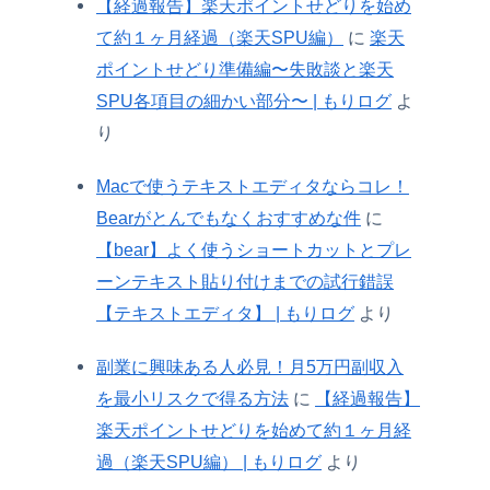
【経過報告】楽天ポイントせどりを始め
て約１ヶ月経過（楽天SPU編）
に
楽天
ポイントせどり準備編〜失敗談と楽天
SPU各項目の細かい部分〜 | もりログ
よ
り
Macで使うテキストエディタならコレ！
Bearがとんでもなくおすすめな件
に
【bear】よく使うショートカットとプレ
ーンテキスト貼り付けまでの試行錯誤
【テキストエディタ】 | もりログ
より
副業に興味ある人必見！月5万円副収入
を最小リスクで得る方法
に
【経過報告】
楽天ポイントせどりを始めて約１ヶ月経
過（楽天SPU編） | もりログ
より